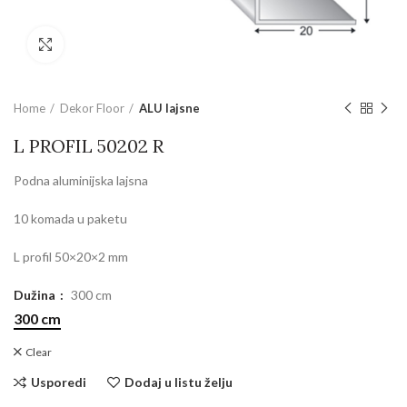
Povećajte sliku
Home
Dekor Floor
ALU lajsne
L PROFIL 50202 R
Podna aluminijska lajsna
10 komada u paketu
L profil 50×20×2 mm
Dužina
300 cm
300 cm
Clear
Usporedi
Dodaj u listu želju