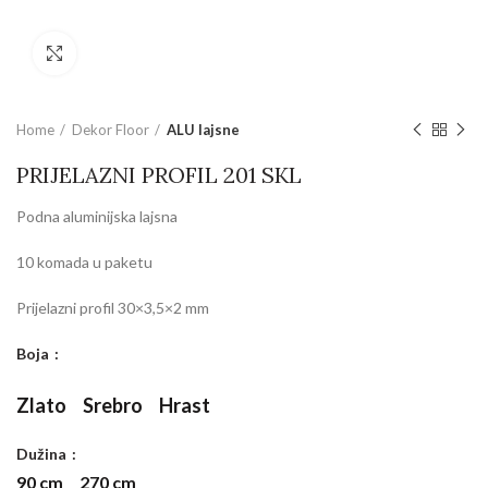
Povećajte sliku
Home
Dekor Floor
ALU lajsne
PRIJELAZNI PROFIL 201 SKL
Podna aluminijska lajsna
10 komada u paketu
Prijelazni profil 30×3,5×2 mm
Boja
Zlato
Srebro
Hrast
Dužina
90 cm
270 cm