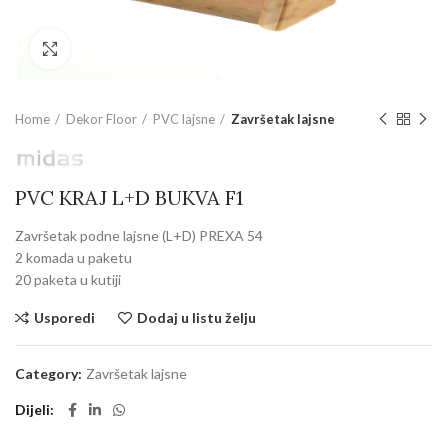
Povećajte sliku
Home
Dekor Floor
PVC lajsne
Završetak lajsne
PVC KRAJ L+D BUKVA F1
Završetak podne lajsne (L+D) PREXA 54
2 komada u paketu
20 paketa u kutiji
Usporedi
Dodaj u listu želju
Category:
Završetak lajsne
Dijeli