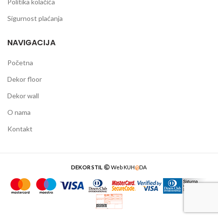
Politika kolačića
Sigurnost plaćanja
NAVIGACIJA
Početna
Dekor floor
Dekor wall
O nama
Kontakt
DEKOR STIL
Web
KUH
@
DA