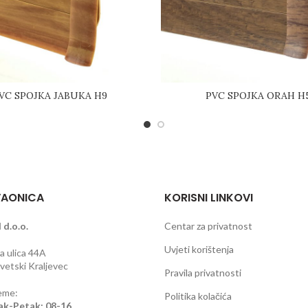
VC SPOJKA JABUKA H9
PVC SPOJKA ORAH H
AONICA
KORISNI LINKOVI
 d.o.o.
Centar za privatnost
Uvjeti korištenja
 ulica 44A
etski Kraljevec
Pravila privatnosti
eme:
Politika kolačića
ak-Petak: 08-16