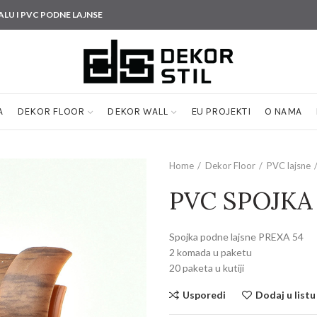
ALU I PVC PODNE LAJNSE
A
DEKOR FLOOR
DEKOR WALL
EU PROJEKTI
O NAMA
Home
Dekor Floor
PVC lajsne
PVC SPOJKA
Spojka podne lajsne PREXA 54
2 komada u paketu
20 paketa u kutiji
Usporedi
Dodaj u listu