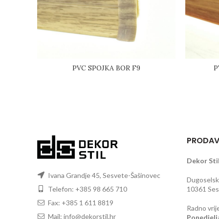
PVC SPOJKA BOR F9
P
PRODAV
Dekor Stil
Ivana Grandje 45, Sesvete-Šašinovec
Dugoselska
Telefon: +385 98 665 710
10361 Sesv
Fax: +385 1 611 8819
Radno vrij
Mail: info@dekorstil.hr
Ponedjelj