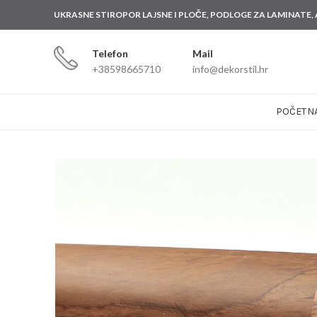
UKRASNE STIROPOR LAJSNE I PLOČE, PODLOGE ZA
LAMINATE,
Telefon
Mail
+38598665710
info@dekorstil.hr
POČETN