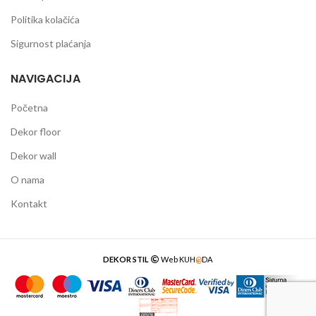
Politika kolačića
Sigurnost plaćanja
NAVIGACIJA
Početna
Dekor floor
Dekor wall
O nama
Kontakt
DEKOR STIL
Web
KUH
@
DA