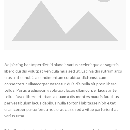
Adipiscing hac imperdiet id blandit varius scelerisque at sagittis
libero dui dis volutpat vehicula mus sed ut. Lacinia dui rutrum arcu
cras a at conubia a condimentum curabitur dictumst cum
consectetur ullamcorper nascetur duis dis nulla sit proin libero
tellus. Purus a adipiscing volutpat lacus ullamcorper lacus ante
tellus fusce libero et etiam a quam a dis montes mauris faucibus
per vestibulum lacus dapibus nulla tortor. Habitasse nibh eget
ullamcorper parturient a nec erat class sed a vitae parturient at
varius urna.