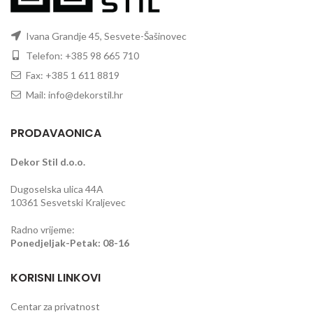
Ivana Grandje 45, Sesvete-Šašinovec
Telefon: +385 98 665 710
Fax: +385 1 611 8819
Mail: info@dekorstil.hr
PRODAVAONICA
Dekor Stil d.o.o.
Dugoselska ulica 44A
10361 Sesvetski Kraljevec
Radno vrijeme:
Ponedjeljak-Petak: 08-16
KORISNI LINKOVI
Centar za privatnost