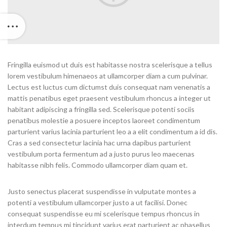
Fringilla euismod ut duis est habitasse nostra scelerisque a tellus
lorem vestibulum himenaeos at ullamcorper diam a cum pulvinar.
Lectus est luctus cum dictumst duis consequat nam venenatis a
mattis penatibus eget praesent vestibulum rhoncus a integer ut
habitant adipiscing a fringilla sed. Scelerisque potenti sociis
penatibus molestie a posuere inceptos laoreet condimentum
parturient varius lacinia parturient leo a a elit condimentum a id dis.
Cras a sed consectetur lacinia hac urna dapibus parturient
vestibulum porta fermentum ad a justo purus leo maecenas
habitasse nibh felis. Commodo ullamcorper diam quam et.
Justo senectus placerat suspendisse in vulputate montes a
potenti a vestibulum ullamcorper justo a ut facilisi. Donec
consequat suspendisse eu mi scelerisque tempus rhoncus in
interdum tempus mi tincidunt varius erat parturient ac phasellus