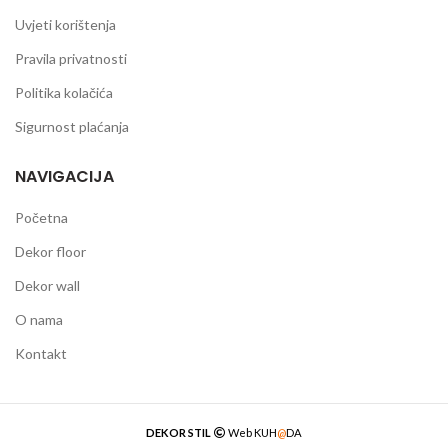
Uvjeti korištenja
Pravila privatnosti
Politika kolačića
Sigurnost plaćanja
NAVIGACIJA
Početna
Dekor floor
Dekor wall
O nama
Kontakt
DEKOR STIL
Web
KUH
@
DA