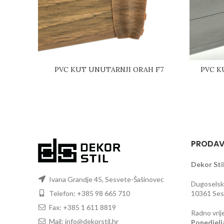
PVC KUT UNUTARNJI ORAH F7
PVC K
PRODAV
Dekor Stil
Ivana Grandje 45, Sesvete-Šašinovec
Dugoselska
Telefon: +385 98 665 710
10361 Sesv
Fax: +385 1 611 8819
Radno vrij
Mail: info@dekorstil.hr
Ponedjelj