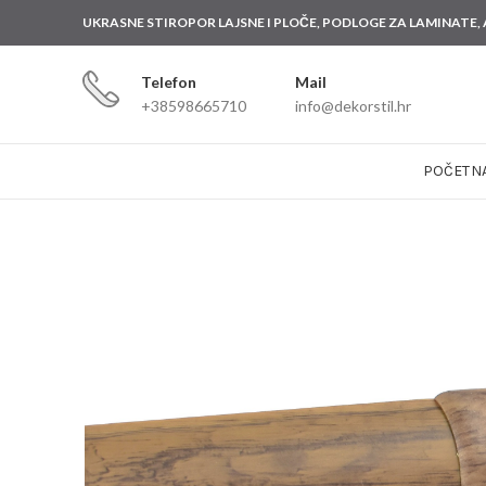
UKRASNE STIROPOR LAJSNE I PLOČE, PODLOGE ZA
LAMINATE,
Telefon
Mail
+38598665710
info@dekorstil.hr
POČETN