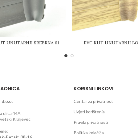
UT UNUTARNJI SREBRNA 61
PVC KUT UNUTARNJI BO
AONICA
KORISNI LINKOVI
 d.o.o.
Centar za privatnost
Uvjeti korištenja
 ulica 44A
etski Kraljevec
Pravila privatnosti
eme:
Politika kolačića
ak-Petak: 08-16