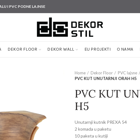
ALU I PVC PODNE LAJNSE
A
DEKOR FLOOR
DEKOR WALL
EU PROJEKTI
O NAMA
Home
Dekor Floor
PVC lajsne
PVC KUT UNUTARNJI ORAH H5
PVC KUT UN
H5
Unutarnji kutnik PREXA 54
2 komada u paketu
10 paketa u kutiji