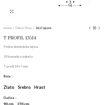
Povećajte sliku
Home
Dekor Floor
ALU lajsne
T PROFIL 13514
Podna aluminijska lajsna
10 komada u paketu
T profil 14×7 mm
Boja
Zlato
Srebro
Hrast
Dužina
90 cm
270 cm