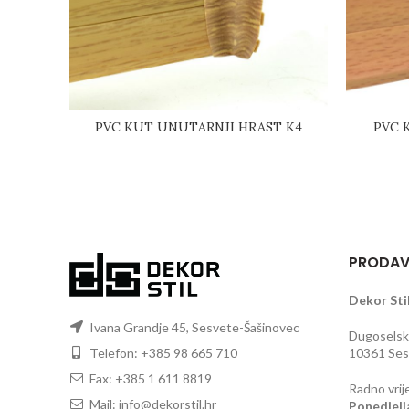
PVC KUT UNUTARNJI HRAST K4
PVC 
PRODAV
Dekor Stil
Ivana Grandje 45, Sesvete-Šašinovec
Dugoselska
Telefon: +385 98 665 710
10361 Sesv
Fax: +385 1 611 8819
Radno vrij
Mail: info@dekorstil.hr
Ponedjelj