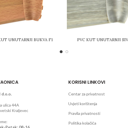
KUT UNUTARNJI BUKVA F1
PVC KUT UNUTARNJI SIV
AONICA
KORISNI LINKOVI
 d.o.o.
Centar za privatnost
Uvjeti korištenja
 ulica 44A
etski Kraljevec
Pravila privatnosti
eme:
Politika kolačića
ak-Petak: 08-16