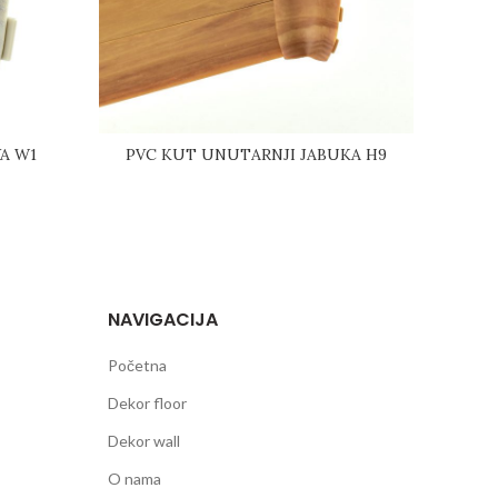
A W1
PVC KUT UNUTARNJI JABUKA H9
PVC
NAVIGACIJA
Početna
Dekor floor
Dekor wall
O nama