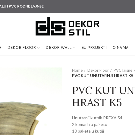
ALU I PVC PODNE LAJNSE
A
DEKOR FLOOR
DEKOR WALL
EU PROJEKTI
O NAMA
Home
Dekor Floor
PVC lajsne
PVC KUT UNUTARNJI HRAST K5
PVC KUT UN
HRAST K5
Unutarnji kutnik PREXA 54
2 komada u paketu
10 paketa u kutiji