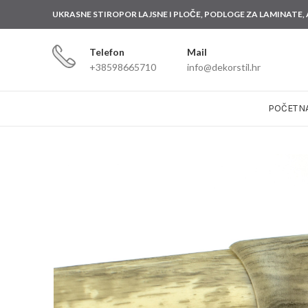
UKRASNE STIROPOR LAJSNE I PLOČE, PODLOGE ZA
LAMINATE,
Telefon
Mail
+38598665710
info@dekorstil.hr
POČETN